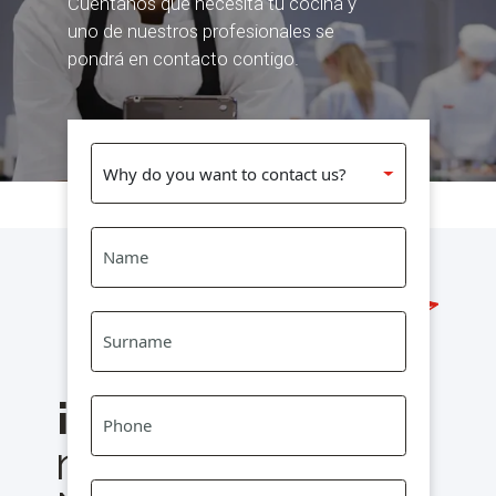
Cuéntanos qué necesita tu cocina y
uno de nuestros profesionales se
pondrá en contacto contigo.
¡Suscríbete
a
nuestra