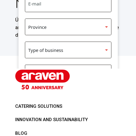
Newsletter!
Únete a la conversación de ARAVEN y recibe
antes que nadie la información más relevante
de tu sector.
CATERING SOLUTIONS
Acepto el
Política de Privacidad
INNOVATION AND SUSTAINABILITY
I authorize sending promotions
BLOG