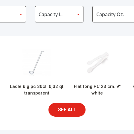
Ladle big pc 30cl. 0,32 qt
Flat tong PC 23 cm. 9″
transparent
white
SEE ALL