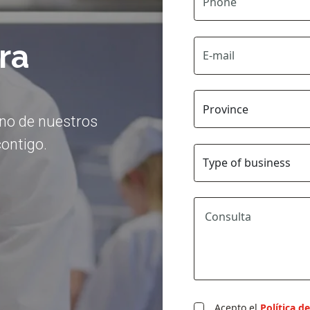
ra
uno de nuestros
ontigo.
Acepto el
Política d