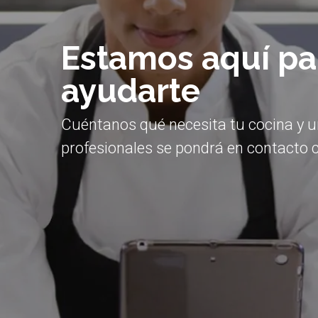
Estamos aquí pa
ayudarte
Cuéntanos qué necesita tu cocina y 
profesionales se pondrá en contacto c