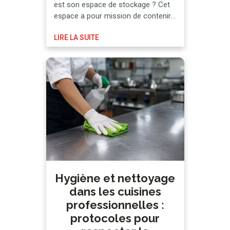
est son espace de stockage ? Cet
espace a pour mission de contenir
toutes les marchandises
LIRE LA SUITE
nécessaires au fonctionnement de
l’établissement, ce qui fait de l’ordre
une exigence indispensable. Tous
les aliments n’ont pas la même date
de péremption et ne nécessitent
pas tous …
Hygiène et nettoyage
dans les cuisines
professionnelles :
protocoles pour