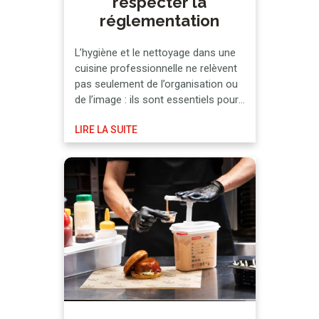
respecter la
réglementation
L’hygiène et le nettoyage dans une
cuisine professionnelle ne relèvent
pas seulement de l’organisation ou
de l’image : ils sont essentiels pour
respecter la réglementation en
LIRE LA SUITE
vigueur et, par conséquent,
préserver la sécurité alimentaire et
le système HACCP. C’est
précisément en prenant comme
référence le système d’Analyse des
dangers et points critiques pour leur
maîtrise …