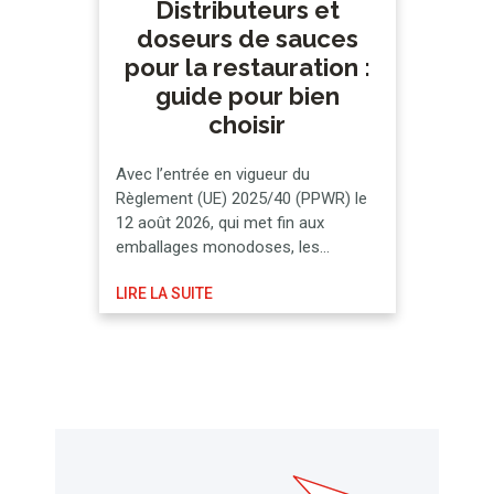
Distributeurs et
doseurs de sauces
pour la restauration :
guide pour bien
choisir
Avec l’entrée en vigueur du
Règlement (UE) 2025/40 (PPWR) le
12 août 2026, qui met fin aux
emballages monodoses, les
établissements de restauration sont
LIRE LA SUITE
tenus de rechercher des
alternatives réutilisables qui
préservent également les mesures
pertinentes en matière de sécurité
alimentaire. Nous vous expliquons
ci-dessous ce qu’est un doseur et
un distributeur de sauces, ainsi …