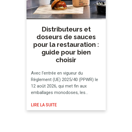
Distributeurs et
doseurs de sauces
pour la restauration :
guide pour bien
choisir
Avec l’entrée en vigueur du
Règlement (UE) 2025/40 (PPWR) le
12 août 2026, qui met fin aux
emballages monodoses, les
établissements de restauration sont
LIRE LA SUITE
tenus de rechercher des
alternatives réutilisables qui
préservent également les mesures
pertinentes en matière de sécurité
alimentaire. Nous vous expliquons