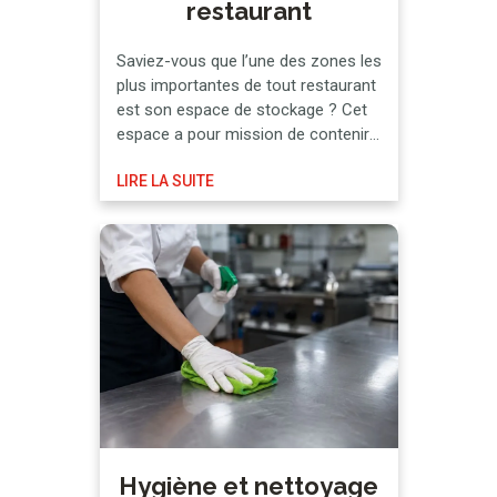
restaurant
Saviez-vous que l’une des zones les
plus importantes de tout restaurant
est son espace de stockage ? Cet
espace a pour mission de contenir
toutes les marchandises
LIRE LA SUITE
nécessaires au fonctionnement de
l’établissement, ce qui fait de l’ordre
une exigence indispensable. Tous
les aliments n’ont pas la même date
de péremption et ne nécessitent
pas tous …
Hygiène et nettoyage