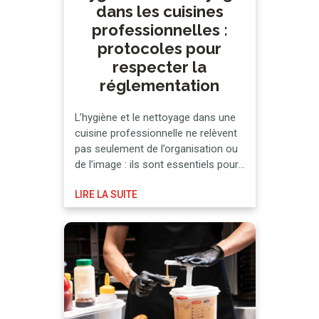
dans les cuisines
professionnelles :
protocoles pour
respecter la
réglementation
L’hygiène et le nettoyage dans une
cuisine professionnelle ne relèvent
pas seulement de l’organisation ou
de l’image : ils sont essentiels pour
respecter la réglementation en
LIRE LA SUITE
vigueur et, par conséquent,
préserver la sécurité alimentaire et
le système HACCP. C’est
précisément en prenant comme
référence le système d’Analyse des
dangers et points critiques pour leur
maîtrise …