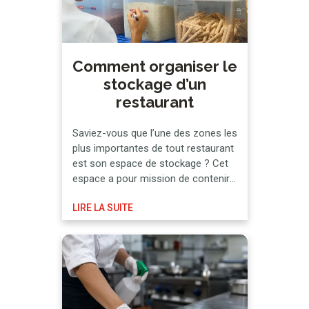
Comment organiser le
stockage d’un
restaurant
Saviez-vous que l’une des zones les
plus importantes de tout restaurant
est son espace de stockage ? Cet
espace a pour mission de contenir
toutes les marchandises
LIRE LA SUITE
nécessaires au fonctionnement de
l’établissement, ce qui fait de l’ordre
une exigence indispensable. Tous
les aliments n’ont pas la même date
de péremption et ne nécessitent
pas tous …