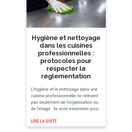
Hygiène et nettoyage
dans les cuisines
professionnelles :
protocoles pour
respecter la
réglementation
L’hygiène et le nettoyage dans une
cuisine professionnelle ne relèvent
pas seulement de l’organisation ou
de l’image : ils sont essentiels pour
respecter la réglementation en
LIRE LA SUITE
vigueur et, par conséquent,
préserver la sécurité alimentaire et