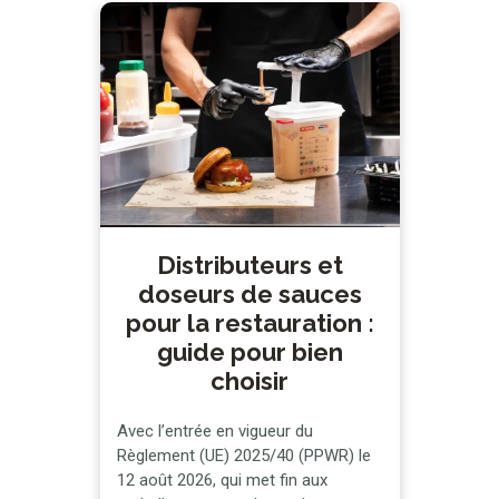
le système HACCP. C’est
précisément en prenant comme
référence le système d’Analyse des
dangers et points critiques pour leur
maîtrise …
Distributeurs et
doseurs de sauces
pour la restauration :
guide pour bien
choisir
Avec l’entrée en vigueur du
Règlement (UE) 2025/40 (PPWR) le
12 août 2026, qui met fin aux