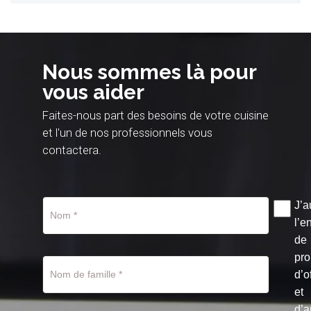
Nous sommes là pour
vous aider
Faites-nous part des besoins de votre cuisine
et l'un de nos professionnels vous
contactera.
J’a
l’e
de
pro
d’o
et
d’a