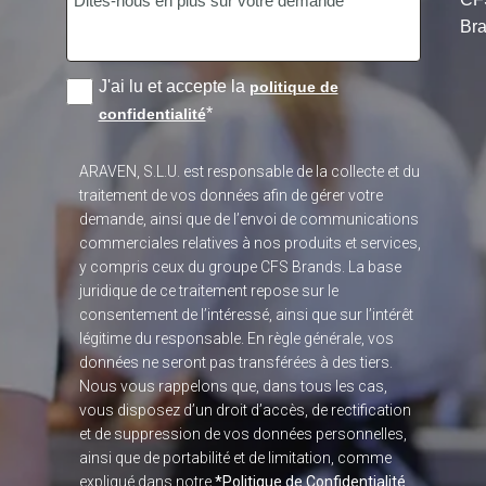
Bra
J'ai lu et accepte la
politique de
*
confidentialité
ARAVEN, S.L.U. est responsable de la collecte et du
traitement de vos données afin de gérer votre
demande, ainsi que de l’envoi de communications
commerciales relatives à nos produits et services,
y compris ceux du groupe CFS Brands. La base
juridique de ce traitement repose sur le
consentement de l’intéressé, ainsi que sur l’intérêt
légitime du responsable. En règle générale, vos
données ne seront pas transférées à des tiers.
Nous vous rappelons que, dans tous les cas,
vous disposez d’un droit d’accès, de rectification
et de suppression de vos données personnelles,
ainsi que de portabilité et de limitation, comme
expliqué dans notre
*Politique de Confidentialité