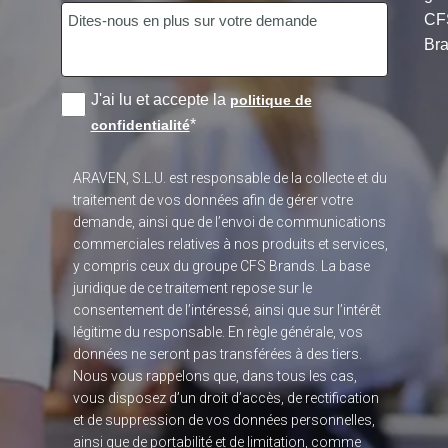
CF
Bra
J'ai lu et accepte la
politique de
*
confidentialité
ARAVEN, S.L.U. est responsable de la collecte et du
traitement de vos données afin de gérer votre
demande, ainsi que de l’envoi de communications
commerciales relatives à nos produits et services,
y compris ceux du groupe CFS Brands. La base
juridique de ce traitement repose sur le
consentement de l’intéressé, ainsi que sur l’intérêt
légitime du responsable. En règle générale, vos
données ne seront pas transférées à des tiers.
Nous vous rappelons que, dans tous les cas,
vous disposez d’un droit d’accès, de rectification
et de suppression de vos données personnelles,
ainsi que de portabilité et de limitation, comme