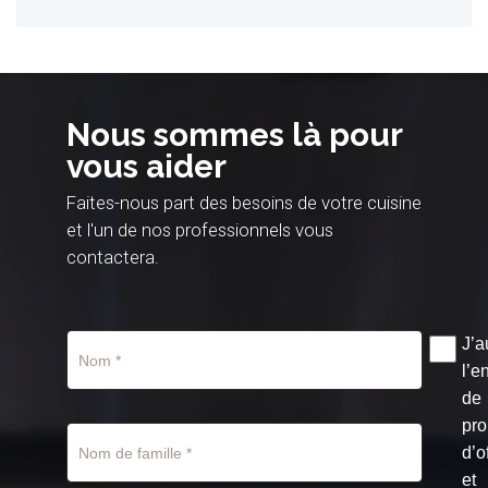
Nous sommes là pour
vous aider
Faites-nous part des besoins de votre cuisine
et l'un de nos professionnels vous
contactera.
J’a
l’e
de
pro
d’o
et