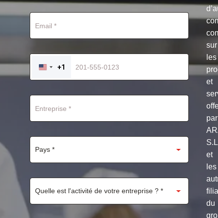
d’a
co
co
sur
les
+1
pro
UNITED
STATES
et
+1
ser
off
par
AR
S.
et
les
aut
fili
du
gr