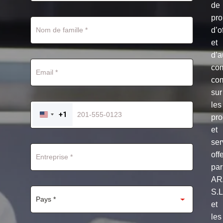
de
pro
d’o
et
d’a
co
co
sur
les
+1
pro
UNITED
STATES
et
+1
ser
off
par
AR
S.
et
les