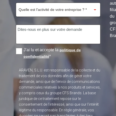
aut
fili
du
gr
CF
Bra
J'ai lu et accepte la
politique de
*
confidentialité
ARAVEN, S.L.U. est responsable de la collecte et du
traitement de vos données afin de gérer votre
demande, ainsi que de l’envoi de communications
commerciales relatives à nos produits et services,
y compris ceux du groupe CFS Brands. La base
juridique de ce traitement repose sur le
consentement de l’intéressé, ainsi que sur l’intérêt
légitime du responsable. En règle générale, vos
données ne seront pas transférées à des tiers.