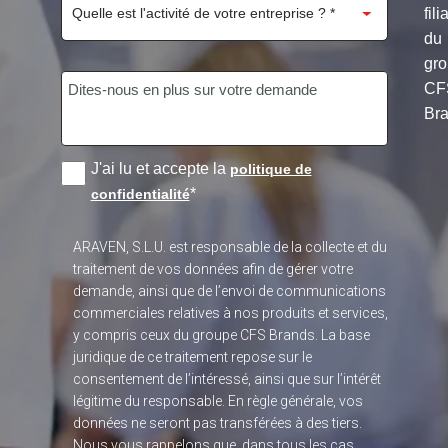
fili
du
gr
CF
Bra
J'ai lu et accepte la
politique de
*
confidentialité
ARAVEN, S.L.U. est responsable de la collecte et du
traitement de vos données afin de gérer votre
demande, ainsi que de l’envoi de communications
commerciales relatives à nos produits et services,
y compris ceux du groupe CFS Brands. La base
juridique de ce traitement repose sur le
consentement de l’intéressé, ainsi que sur l’intérêt
légitime du responsable. En règle générale, vos
données ne seront pas transférées à des tiers.
Nous vous rappelons que, dans tous les cas,