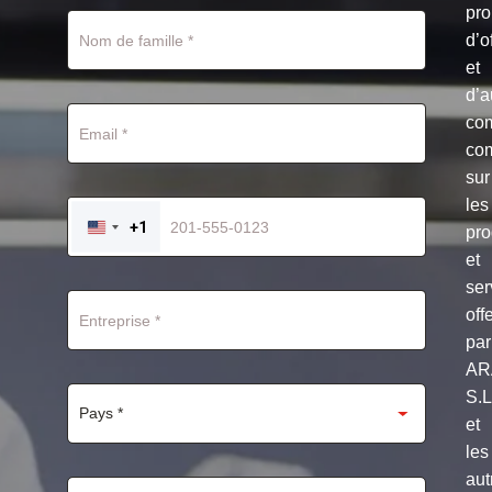
pro
d’o
et
d’a
co
co
sur
les
+1
pro
UNITED
STATES
et
+1
ser
off
par
AR
S.
et
les
aut