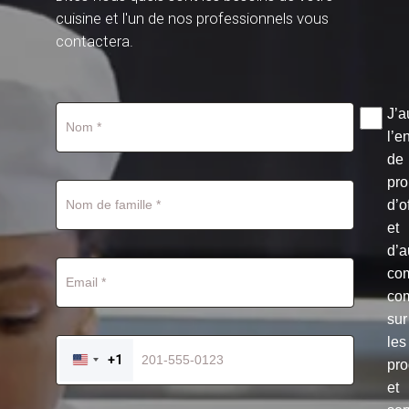
cuisine et l'un de nos professionnels vous
contactera.
J’a
l’e
de
pro
d’o
et
d’a
co
co
sur
les
+1
pro
UNITED
STATES
et
+1