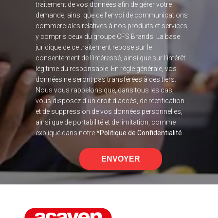
traitement de vos données afin de gérer votre
demande, ainsi que de l’envoi de communications
commerciales relatives à nos produits et services,
y compris ceux du groupe CFS Brands. La base
juridique de ce traitement repose sur le
consentement de l’intéressé, ainsi que sur l’intérêt
légitime du responsable. En règle générale, vos
données ne seront pas transférées à des tiers.
Nous vous rappelons que, dans tous les cas,
vous disposez d’un droit d’accès, de rectification
et de suppression de vos données personnelles,
ainsi que de portabilité et de limitation, comme
expliqué dans notre
*Politique de Confidentialité
ENVOYER