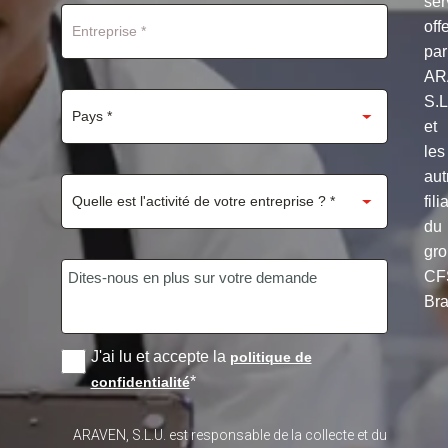
ser
off
par
AR
S.
et
les
aut
fili
du
gr
CF
Bra
J'ai lu et accepte la
politique de
*
confidentialité
ARAVEN, S.L.U. est responsable de la collecte et du