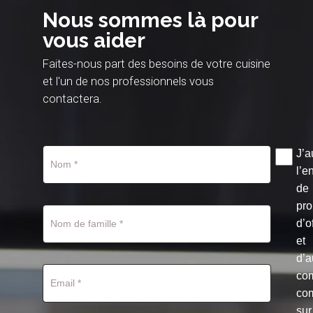
Nous sommes là pour
vous aider
Faites-nous part des besoins de votre cuisine
et l'un de nos professionnels vous
contactera.
J’a
l’e
de
pro
d’o
et
d’a
co
co
sur