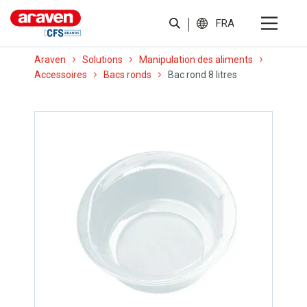
FRA
Araven
Solutions
Manipulation des aliments
Accessoires
Bacs ronds
Bac rond 8 litres