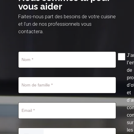
vous aider
Faites-nous part des besoins de votre cuisine
et l'un de nos professionnels vous
contactera.
J’a
l’e
de
pro
d’o
et
d’a
co
co
sur
les