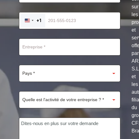
sur
les
+1
pro
UNITED
STATES
et
+1
ser
off
par
AR
S.
et
les
aut
fili
du
gr
CF
Bra