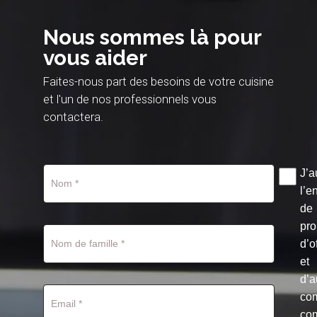
Nous sommes là pour
vous aider
Faites-nous part des besoins de votre cuisine
et l'un de nos professionnels vous
contactera.
J’a
l’e
de
pro
d’o
et
d’a
co
co