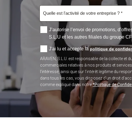
J’autorise l’envoi de promotions, d’off
S.L.U et les autres filiales du groupe C
J'ai lu et accepte la
politique de confiden
ARAVEN, S.L.U. est responsable de la collecte et 
commerciales relatives à nos produits et service
l’intéressé, ainsi que sur l’intérêt légitime du re
dans tous les cas, vous disposez d’un droit d’accès
comme expliqué dans notre
*Politique de Confiden