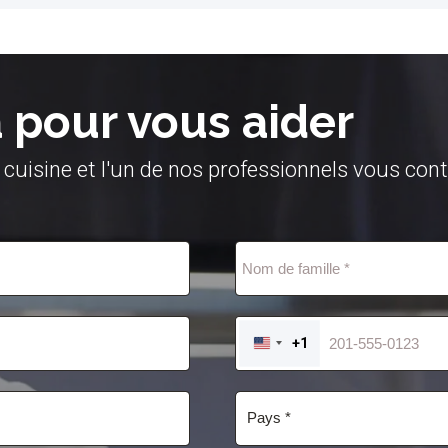
pour vous aider
 cuisine et l'un de nos professionnels vous con
+1
UNITED
STATES
+1