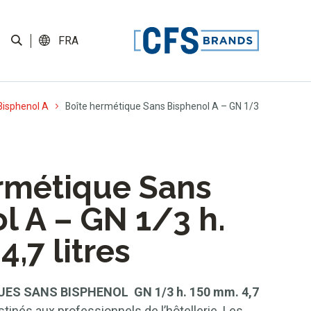
FRA
Bisphenol A
Boîte hermétique Sans Bisphenol A – GN 1/3
rmétique Sans
l A – GN 1/3 h.
,7 litres
ES SANS BISPHENOL GN 1/3 h. 150 mm. 4,7
tinés aux professionnels de l’hôtellerie. Les