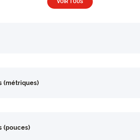
VOIR TOUS
s (métriques)
s (pouces)