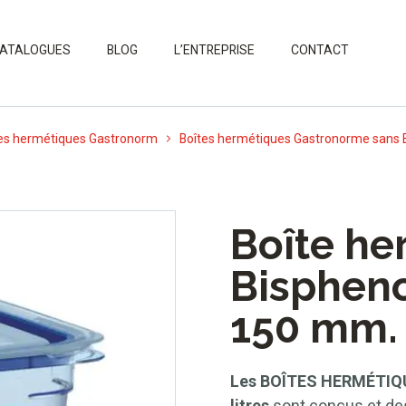
ATALOGUES
BLOG
L’ENTREPRISE
CONTACT
es hermétiques Gastronorm
Boîtes hermétiques Gastronorme sans 
Boîte he
Bispheno
150 mm. 4
Les BOÎTES HERMÉTIQU
litres
sont conçus et des