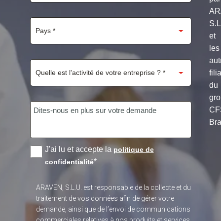
AR
S.
et
les
aut
fili
du
gr
CF
Bra
J'ai lu et accepte la
politique de
*
confidentialité
ARAVEN, S.L.U. est responsable de la collecte et du
traitement de vos données afin de gérer votre
demande, ainsi que de l’envoi de communications
commerciales relatives à nos produits et services,