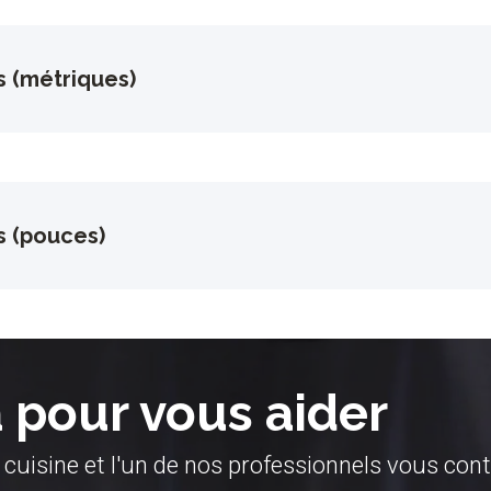
s (métriques)
s (pouces)
pour vous aider
 cuisine et l'un de nos professionnels vous con