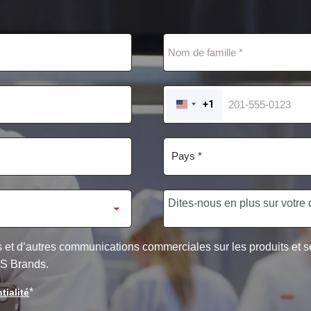
+1
UNITED
STATES
+1
res et d’autres communications commerciales sur les produits et
FS Brands.
*
tialité