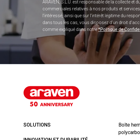
ARAVEN, S.L.U. est responsable de la collecte et 
commerciales relatives à nos produits et service
l’intéressé, ainsi que sur l’intérêt légitime du re
dans tous les cas, vous disposez d’un droit d’accès
comme expliqué dans notre
*Politique de Confiden
SOLUTIONS
Boîte her
polycarbo
INNOVATION ET DURABILITÉ