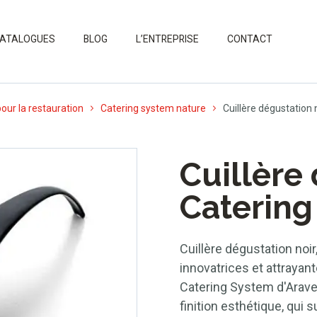
ATALOGUES
BLOG
L’ENTREPRISE
CONTACT
pour la restauration
Catering system nature
Cuillère dégustation 
Cuillère 
Catering
Cuillère dégustation noi
innovatrices et attrayan
Catering System d'Araven
finition esthétique, qui 