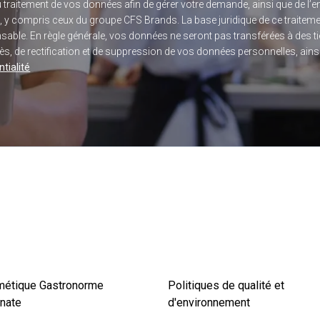
du traitement de vos données afin de gérer votre demande, ainsi que de 
s, y compris ceux du groupe CFS Brands. La base juridique de ce traitem
sponsable. En règle générale, vos données ne seront pas transférées à des
, de rectification et de suppression de vos données personnelles, ainsi q
tialité
métique Gastronorme
Politiques de qualité et
nate
d'environnement