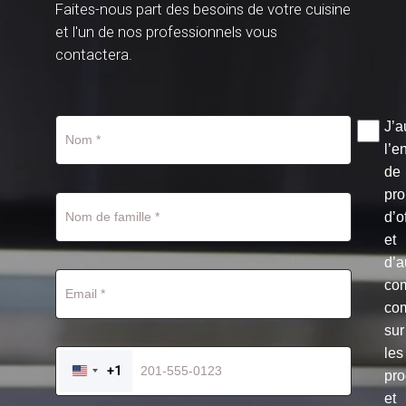
Faites-nous part des besoins de votre cuisine
et l'un de nos professionnels vous
contactera.
J’a
l’e
de
pro
d’o
et
d’a
co
co
sur
les
+1
pro
UNITED
STATES
et