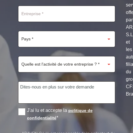
+1
ser
off
par
AR
S.
et
les
aut
fili
du
gr
CF
Bra
J'ai lu et accepte la
politique de
*
confidentialité