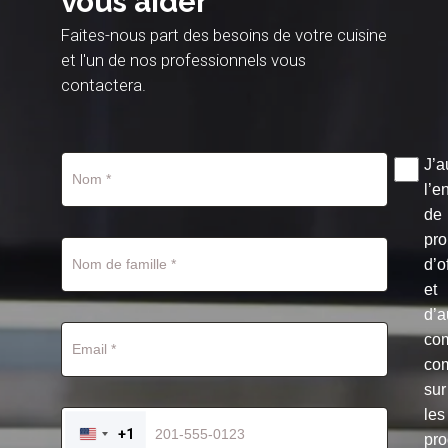
vous aider
Faites-nous part des besoins de votre cuisine
et l'un de nos professionnels vous
contactera.
J’a
l’e
de
pro
d’o
et
d’a
co
co
sur
les
+1
pro
UNITED