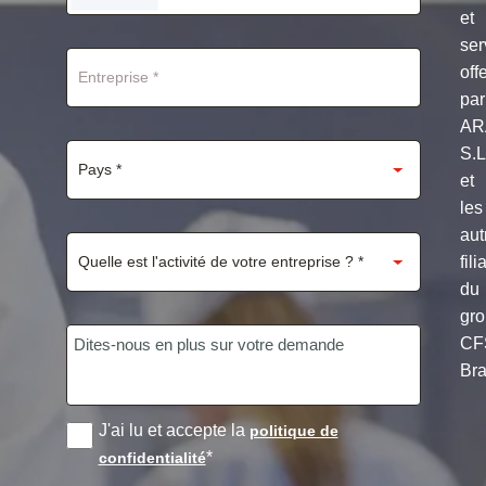
STATES
et
+1
ser
off
par
AR
S.
et
les
aut
fili
du
gr
CF
Bra
J'ai lu et accepte la
politique de
*
confidentialité