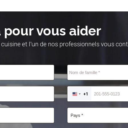
pour vous aider
 cuisine et l'un de nos professionnels vous con
+1
UNITED
STATES
+1