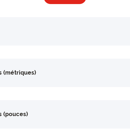
s (métriques)
s (pouces)