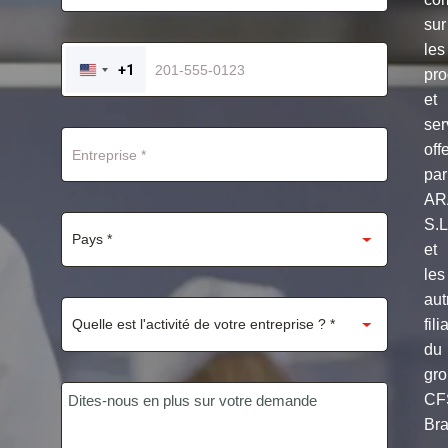
sur
les
+1
pro
UNITED
STATES
et
+1
ser
off
par
AR
S.
et
les
aut
fili
du
gr
CF
Bra