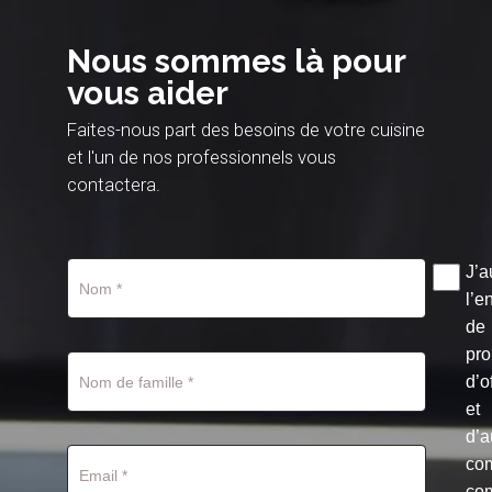
Nous sommes là pour
vous aider
Faites-nous part des besoins de votre cuisine
et l'un de nos professionnels vous
contactera.
J’a
l’e
de
pro
d’o
et
d’a
co
co