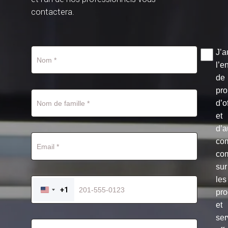
contactera.
J’a
l’e
de
pro
d’o
et
d’a
co
co
sur
les
+1
pro
UNITED
STATES
et
+1
ser