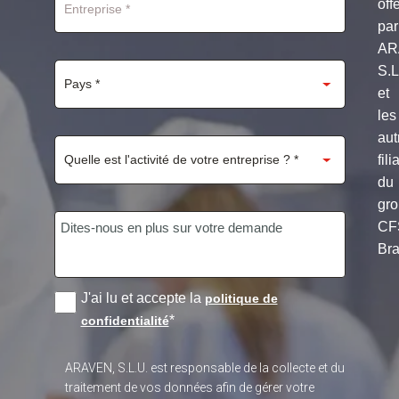
off
par
AR
S.
et
les
aut
fili
du
gr
CF
Bra
J'ai lu et accepte la
politique de
*
confidentialité
ARAVEN, S.L.U. est responsable de la collecte et du
traitement de vos données afin de gérer votre