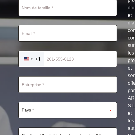
pro
d’o
et
d’a
co
co
sur
les
+1
pro
UNITED
STATES
et
+1
ser
off
par
AR
S.
et
les
aut