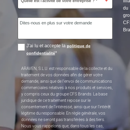
fili
du
gr
CF
Bra
J'ai lu et accepte la
politique de
*
confidentialité
ARAVEN, S.L.U. est responsable de la collecte et du
traitement de vos données afin de gérer votre
demande, ainsi que de l’envoi de communications
commerciales relatives à nos produits et services,
y compris ceux du groupe CFS Brands. La base
juridique de ce traitement repose sur le
consentement de l’intéressé, ainsi que sur l’intérêt
légitime du responsable. En règle générale, vos
données ne seront pas transférées à des tiers.
Nous vous rappelons que, dans tous les cas,