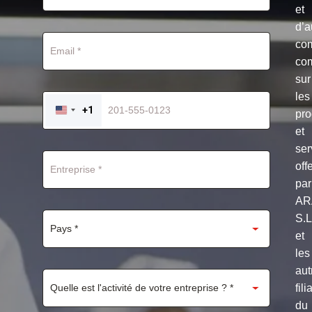
et
d’a
co
co
sur
les
+1
pro
UNITED
STATES
et
+1
ser
off
par
AR
S.
et
les
aut
fili
du