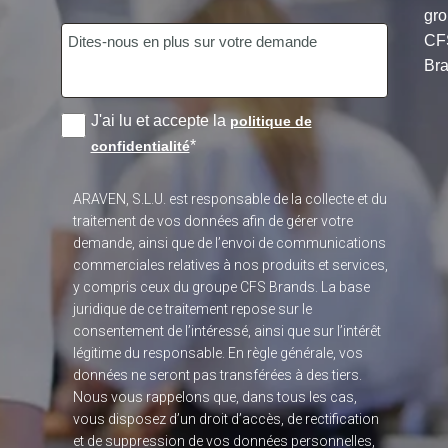
gr
CF
Bra
J'ai lu et accepte la
politique de
*
confidentialité
ARAVEN, S.L.U. est responsable de la collecte et du
traitement de vos données afin de gérer votre
demande, ainsi que de l’envoi de communications
commerciales relatives à nos produits et services,
y compris ceux du groupe CFS Brands. La base
juridique de ce traitement repose sur le
consentement de l’intéressé, ainsi que sur l’intérêt
légitime du responsable. En règle générale, vos
données ne seront pas transférées à des tiers.
Nous vous rappelons que, dans tous les cas,
vous disposez d’un droit d’accès, de rectification
et de suppression de vos données personnelles,