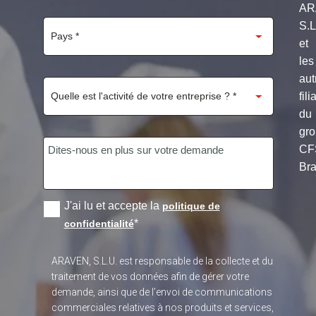
AR
S.
et
les
aut
fili
du
gr
CF
Bra
J'ai lu et accepte la
politique de
*
confidentialité
ARAVEN, S.L.U. est responsable de la collecte et du
traitement de vos données afin de gérer votre
demande, ainsi que de l’envoi de communications
commerciales relatives à nos produits et services,