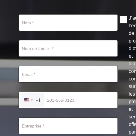
J’a
l’e
de
pro
d’o
et
d’a
co
co
sur
les
+1
pro
UNITED
STATES
et
+1
ser
off
par