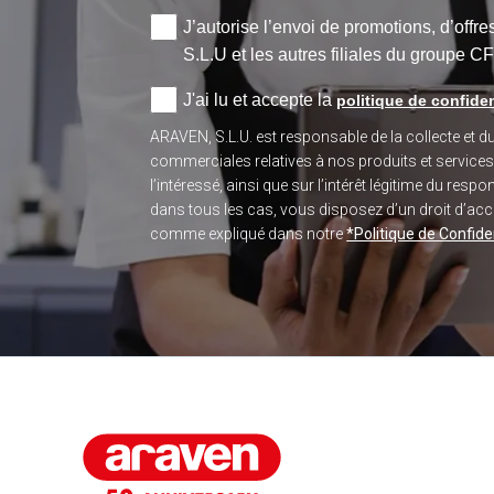
J’autorise l’envoi de promotions, d’off
S.L.U et les autres filiales du groupe C
J'ai lu et accepte la
politique de confiden
ARAVEN, S.L.U. est responsable de la collecte et 
commerciales relatives à nos produits et service
l’intéressé, ainsi que sur l’intérêt légitime du re
dans tous les cas, vous disposez d’un droit d’accès
comme expliqué dans notre
*Politique de Confiden