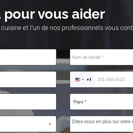
pour vous aider
 cuisine et l'un de nos professionnels vous con
+1
UNITED
STATES
+1