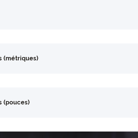
s (métriques)
s (pouces)