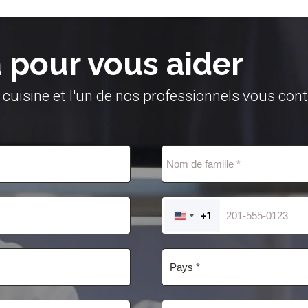
pour vous aider
 cuisine et l'un de nos professionnels vous con
+1
UNITED
STATES
+1