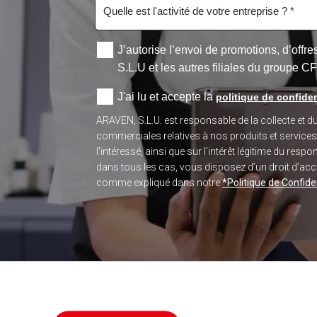
J’autorise l’envoi de promotions, d’off
S.L.U et les autres filiales du groupe C
J'ai lu et accepte la
politique de confiden
ARAVEN, S.L.U. est responsable de la collecte et 
commerciales relatives à nos produits et service
l’intéressé, ainsi que sur l’intérêt légitime du re
dans tous les cas, vous disposez d’un droit d’accès
comme expliqué dans notre
*Politique de Confiden