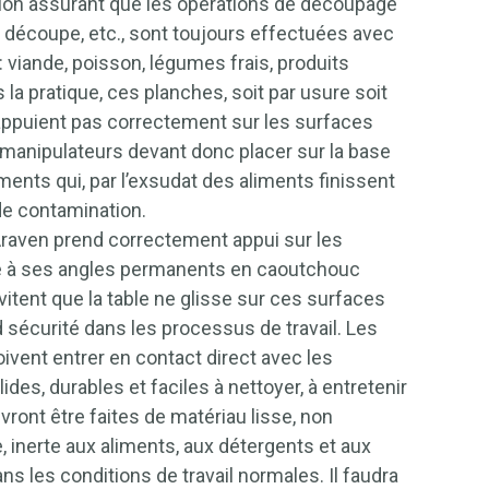
ion assurant que les opérations de découpage
 découpe, etc., sont toujours effectuées avec
 viande, poisson, légumes frais, produits
s la pratique, ces planches, soit par usure soit
’appuient pas correctement sur les surfaces
es manipulateurs devant donc placer sur la base
ments qui, par l’exsudat des aliments finissent
de contamination.
raven prend correctement appui sur les
ce à ses angles permanents en caoutchouc
vitent que la table ne glisse sur ces surfaces
 sécurité dans les processus de travail. Les
oivent entrer en contact direct avec les
ides, durables et faciles à nettoyer, à entretenir
evront être faites de matériau lisse, non
, inerte aux aliments, aux détergents et aux
ns les conditions de travail normales. Il faudra