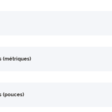
s (métriques)
s (pouces)