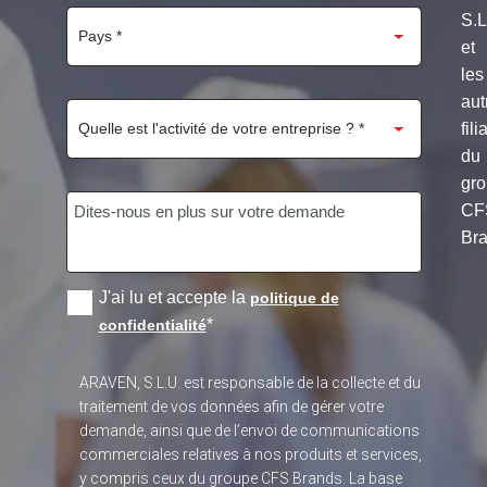
S.
et
les
aut
fili
du
gr
CF
Bra
J'ai lu et accepte la
politique de
*
confidentialité
ARAVEN, S.L.U. est responsable de la collecte et du
traitement de vos données afin de gérer votre
demande, ainsi que de l’envoi de communications
commerciales relatives à nos produits et services,
y compris ceux du groupe CFS Brands. La base