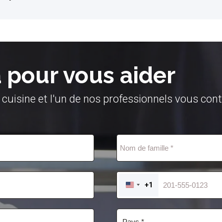
pour vous aider
 cuisine et l'un de nos professionnels vous con
+1
UNITED
STATES
+1