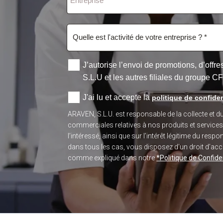
J’autorise l’envoi de promotions, d’off
S.L.U et les autres filiales du groupe C
J'ai lu et accepte la
politique de confiden
ARAVEN, S.L.U. est responsable de la collecte et 
commerciales relatives à nos produits et service
l’intéressé, ainsi que sur l’intérêt légitime du re
dans tous les cas, vous disposez d’un droit d’accès
comme expliqué dans notre
*Politique de Confiden