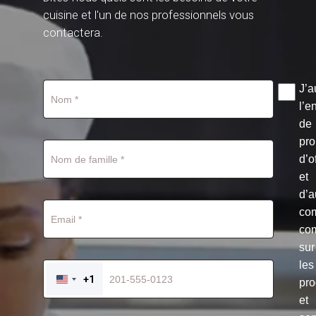
cuisine et l'un de nos professionnels vous
contactera.
J’a
l’e
de
pro
d’o
et
d’a
co
co
sur
les
+1
pro
UNITED
STATES
et
+1