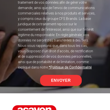
traitement de vos données afin de gérer votre
demande, ainsi que de l’envoi de communications
commerciales relatives à nos produits et services,
y compris ceux du groupe CFS Brands. La base
juridique de ce traitement repose sur le
consentement de l’intéressé, ainsi que sur l’intérêt
légitime du responsable. En règle générale, vos
données ne seront pas transférées à des tiers.
Nous vous rappelons que, dans tous les cas,
vous disposez d’un droit d’accès, de rectification
et de suppression de vos données personnelles,
ainsi que de portabilité et de limitation, comme
expliqué dans notre
*Politique de Confidentialité
ENVOYER