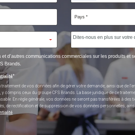
STATES
+1
res et d’autres communications commerciales sur les produits et
FS Brands.
*
tialité
du traitement de vos données afin de gérer votre demande, ainsi que de 
s, y compris ceux du groupe CFS Brands. La base juridique de ce traitem
sponsable. En règle générale, vos données ne seront pas transférées à des
, de rectification et de suppression de vos données personnelles, ainsi q
tialité