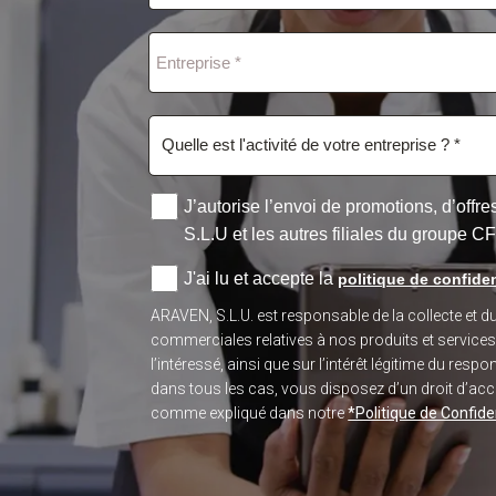
J’autorise l’envoi de promotions, d’off
S.L.U et les autres filiales du groupe C
J'ai lu et accepte la
politique de confiden
ARAVEN, S.L.U. est responsable de la collecte et 
commerciales relatives à nos produits et service
l’intéressé, ainsi que sur l’intérêt légitime du re
dans tous les cas, vous disposez d’un droit d’accès
comme expliqué dans notre
*Politique de Confiden