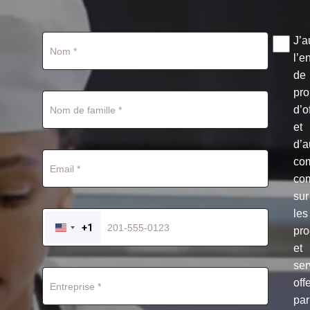
J’a
l’e
de
pro
d’o
et
d’a
co
co
sur
les
+1
pro
UNITED
STATES
et
+1
ser
off
par