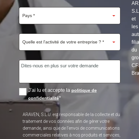
AR
S.
et
les
aut
fili
du
gr
CF
Bra
J'ai lu et accepte la
politique de
*
confidentialité
ARAVEN, S.L.U. est responsable de la collecte et du
traitement de vos données afin de gérer votre
demande, ainsi que de l’envoi de communications
commerciales relatives à nos produits et services,