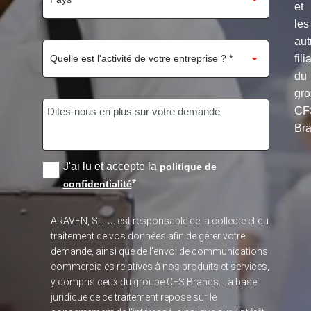
et
les
aut
fili
du
gr
CF
Bra
J'ai lu et accepte la
politique de
*
confidentialité
ARAVEN, S.L.U. est responsable de la collecte et du
traitement de vos données afin de gérer votre
demande, ainsi que de l’envoi de communications
commerciales relatives à nos produits et services,
y compris ceux du groupe CFS Brands. La base
juridique de ce traitement repose sur le