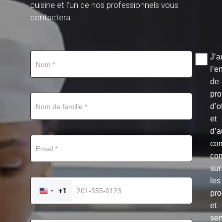
cuisine et l'un de nos professionnels vous
contactera.
J’a
l’e
de
pro
d’o
et
d’a
co
co
sur
les
+1
pro
UNITED
STATES
et
+1
ser