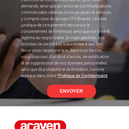
demande, ainsi que de l’envoi de communications
commerciales relatives à nos produits et services,
y compris ceux du groupe CFS Brands. La base
juridique de ce traitement repose sur le
consentement de l’intéressé, ainsi que sur l’intérêt
légitime du responsable. En règle générale, vos
données ne seront pas transférées à des tiers.
Nous vous rappelons que, dans tous les cas,
vous disposez d’un droit d’accès, de rectification
et de suppression de vos données personnelles,
ainsi que de portabilité et de limitation, comme
expliqué dans notre
*Politique de Confidentialité
ENVOYER