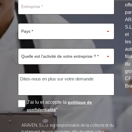
off
par
AR
S.
et
les
aut
fili
du
gr
CF
Bra
J'ai lu et accepte la
politique de
*
confidentialité
ARAVEN, S.L.U. est responsable de la collecte et du
traitement de vos données afin de gérer votre