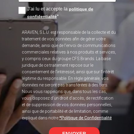
J'ai lu et accepte la
politique de
*
confidentialité
ARAVEN, S.L.U. est responsable de la collecte et du
traitement de vos données afin de gérer votre
demande, ainsi que de l’envoi de communications
commerciales relatives à nos produits et services,
y compris ceux du groupe CFS Brands. La base
juridique de ce traitement repose sur le
consentement de l’intéressé, ainsi que sur l’intérêt
légitime du responsable. En règle générale, vos
données ne seront pas transférées à des tiers.
Nous vous rappelons que, dans tous les cas,
vous disposez d’un droit d’accès, de rectification
et de suppression de vos données personnelles,
ainsi que de portabilité et de limitation, comme
expliqué dans notre
*Politique de Confidentialité
ENVOYER