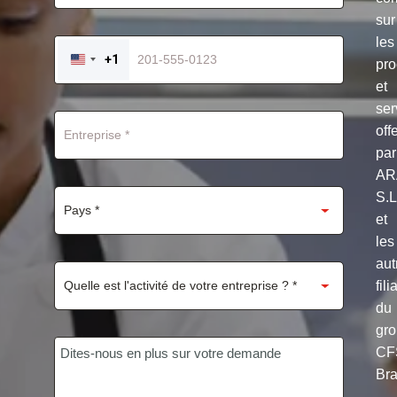
sur
les
+1
pro
UNITED
STATES
et
+1
ser
off
par
AR
S.
et
les
aut
fili
du
gr
CF
Bra