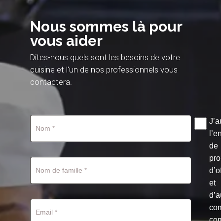
Nous sommes là pour
vous aider
Dites-nous quels sont les besoins de votre
cuisine et l'un de nos professionnels vous
contactera.
J’a
l’e
de
pro
d’o
et
d’a
co
co