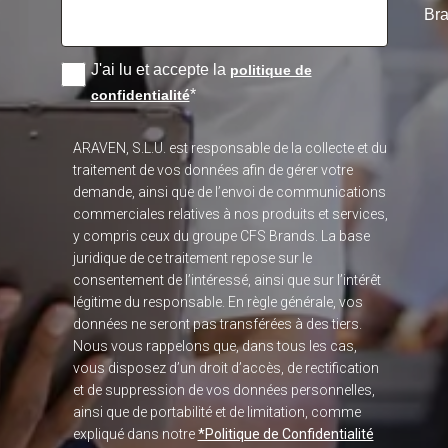
Bra
J'ai lu et accepte la
politique de
*
confidentialité
ARAVEN, S.L.U. est responsable de la collecte et du
traitement de vos données afin de gérer votre
demande, ainsi que de l’envoi de communications
commerciales relatives à nos produits et services,
y compris ceux du groupe CFS Brands. La base
juridique de ce traitement repose sur le
consentement de l’intéressé, ainsi que sur l’intérêt
légitime du responsable. En règle générale, vos
données ne seront pas transférées à des tiers.
Nous vous rappelons que, dans tous les cas,
vous disposez d’un droit d’accès, de rectification
et de suppression de vos données personnelles,
ainsi que de portabilité et de limitation, comme
expliqué dans notre
*Politique de Confidentialité