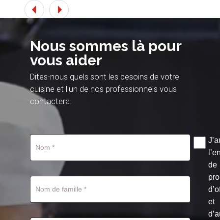
Nous sommes là pour
vous aider
Dites-nous quels sont les besoins de votre
cuisine et l'un de nos professionnels vous
contactera.
J’a
l’e
de
pro
d’o
et
d’a