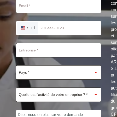
co
co
sur
les
+1
pro
UNITED
STATES
et
+1
ser
off
par
AR
S.
et
les
aut
fili
du
gr
CF