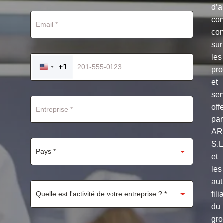
d’a
co
co
sur
les
+1
pro
UNITED
STATES
et
+1
ser
off
par
AR
S.
et
les
aut
fili
du
gr