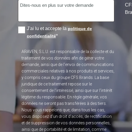
CF
Bra
J'ai lu et accepte la
politique de
*
confidentialité
ARAVEN, S.L.U. est responsable de la collecte et du
traitement de vos données afin de gérer votre
demande, ainsi que de l’envoi de communications
commerciales relatives à nos produits et services,
y compris ceux du groupe CFS Brands. La base
juridique de ce traitement repose sur le
consentement de l’intéressé, ainsi que sur l’intérêt
légitime du responsable. En règle générale, vos
données ne seront pas transférées à des tiers.
Nous vous rappelons que, dans tous les cas,
vous disposez d’un droit d’accès, de rectification
et de suppression de vos données personnelles,
ainsi que de portabilité et de limitation, comme