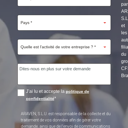
par
AR
S.
et
les
aut
fili
du
gr
CF
Bra
J'ai lu et accepte la
politique de
*
confidentialité
ARAVEN, S.L.U. est responsable de la collecte et du
traitement de vos données afin de gérer votre
demande, ainsi que de l’envoi de communications