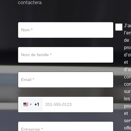
contactera.
J’a
l’e
de
pro
d’o
et
d’a
co
co
sur
les
+1
pro
UNITED
STATES
et
+1
ser
off