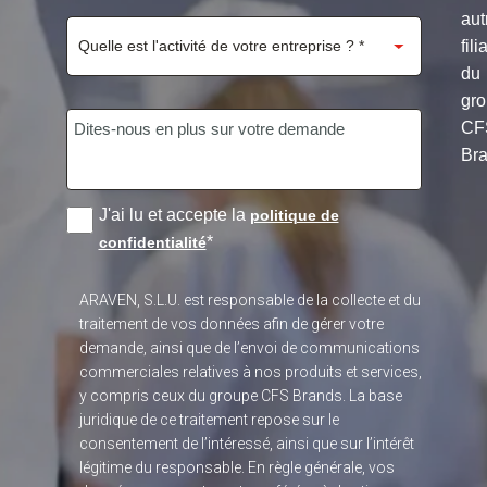
aut
fili
du
gr
CF
Bra
J'ai lu et accepte la
politique de
*
confidentialité
ARAVEN, S.L.U. est responsable de la collecte et du
traitement de vos données afin de gérer votre
demande, ainsi que de l’envoi de communications
commerciales relatives à nos produits et services,
y compris ceux du groupe CFS Brands. La base
juridique de ce traitement repose sur le
consentement de l’intéressé, ainsi que sur l’intérêt
légitime du responsable. En règle générale, vos