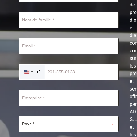
de
pro
d’o
et
d’a
co
co
sur
les
+1
pro
UNITED
STATES
et
+1
ser
off
par
AR
S.
et
les