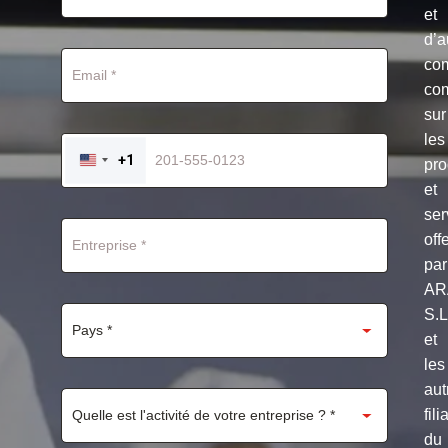
et
d’a
co
co
sur
les
+1
pro
UNITED
STATES
et
+1
ser
off
par
AR
S.
et
les
aut
fili
du