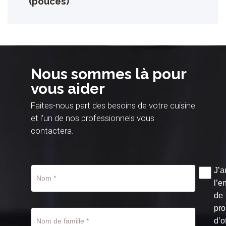
(pouces)
Nous sommes là pour
vous aider
Faites-nous part des besoins de votre cuisine
et l'un de nos professionnels vous
contactera.
J’a
l’e
de
pro
d’o