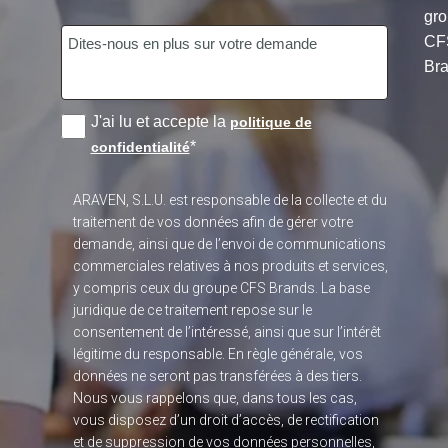
gr
CF
Bra
J'ai lu et accepte la
politique de
*
confidentialité
ARAVEN, S.L.U. est responsable de la collecte et du
traitement de vos données afin de gérer votre
demande, ainsi que de l’envoi de communications
commerciales relatives à nos produits et services,
y compris ceux du groupe CFS Brands. La base
juridique de ce traitement repose sur le
consentement de l’intéressé, ainsi que sur l’intérêt
légitime du responsable. En règle générale, vos
données ne seront pas transférées à des tiers.
Nous vous rappelons que, dans tous les cas,
vous disposez d’un droit d’accès, de rectification
et de suppression de vos données personnelles,