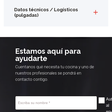
Datos técnicos / Logísticos
(pulgadas)
Estamos aquí para
ayudarte
Cuentanos qué necesita tu cocina y uno de
nuestros profesionales se pondrá en
contacto contigo.
Aut
al
env