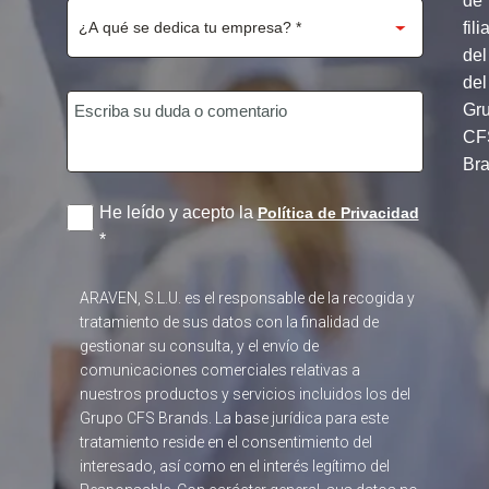
de
fili
del
del
Gr
CF
Br
He leído y acepto la
Política de Privacidad
*
ARAVEN, S.L.U. es el responsable de la recogida y
tratamiento de sus datos con la finalidad de
gestionar su consulta, y el envío de
comunicaciones comerciales relativas a
nuestros productos y servicios incluidos los del
Grupo CFS Brands. La base jurídica para este
tratamiento reside en el consentimiento del
interesado, así como en el interés legítimo del