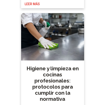
LEER MÁS
necesarias para el funcionamiento
del negocio, por lo que su orden se
convierte en un requisito
indispensable. Porque no todos los
alimentos caducan a la vez, ni
requieren …
Higiene y limpieza en
cocinas
profesionales:
protocolos para
cumplir con la
normativa