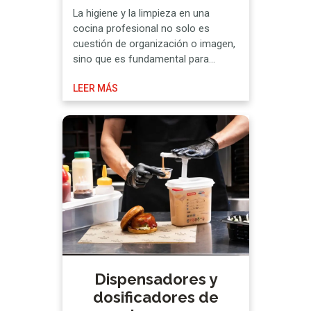
La higiene y la limpieza en una
cocina profesional no solo es
cuestión de organización o imagen,
sino que es fundamental para
cumplir con la normativa vigente y,
LEER MÁS
por consiguiente, preservar la
seguridad alimentaria y APPCC.
Precisamente, tomando de
referencia el sistema de Análisis de
Peligros y Puntos de Control Crítico,
se establecen los protocolos …
Dispensadores y
dosificadores de