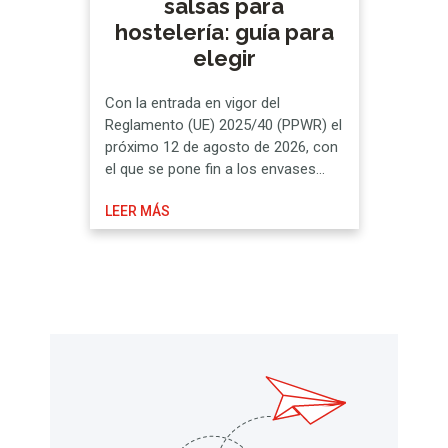
salsas para
hostelería: guía para
elegir
Con la entrada en vigor del
Reglamento (UE) 2025/40 (PPWR) el
próximo 12 de agosto de 2026, con
el que se pone fin a los envases
monodosis, los negocios de
LEER MÁS
hostelería se ven en la obligación de
buscar alternativas reutilizables y
que a su vez preserven las medidas
pertinentes en seguridad
alimentaria. A continuación, te …