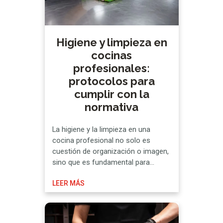
Higiene y limpieza en
cocinas
profesionales:
protocolos para
cumplir con la
normativa
La higiene y la limpieza en una
cocina profesional no solo es
cuestión de organización o imagen,
sino que es fundamental para
cumplir con la normativa vigente y,
LEER MÁS
por consiguiente, preservar la
seguridad alimentaria y APPCC.
Precisamente, tomando de
referencia el sistema de Análisis de