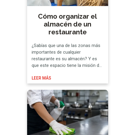
Cómo organizar el
almacén de un
restaurante
¿Sabías que una de las zonas más
importantes de cualquier
restaurante es su almacén? Y es
que este espacio tiene la misión de
albergar todas las mercancías
LEER MÁS
necesarias para el funcionamiento
del negocio, por lo que su orden se
convierte en un requisito
indispensable. Porque no todos los
alimentos caducan a la vez, ni
requieren …