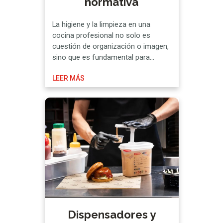
normativa
La higiene y la limpieza en una
cocina profesional no solo es
cuestión de organización o imagen,
sino que es fundamental para
cumplir con la normativa vigente y,
LEER MÁS
por consiguiente, preservar la
seguridad alimentaria y APPCC.
Precisamente, tomando de
referencia el sistema de Análisis de
Peligros y Puntos de Control Crítico,
se establecen los protocolos …
Dispensadores y