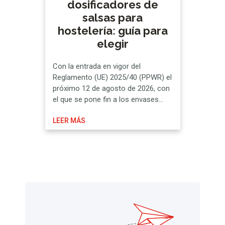
dosificadores de
salsas para
hostelería: guía para
elegir
Con la entrada en vigor del
Reglamento (UE) 2025/40 (PPWR) el
próximo 12 de agosto de 2026, con
el que se pone fin a los envases
monodosis, los negocios de
LEER MÁS
hostelería se ven en la obligación de
buscar alternativas reutilizables y
que a su vez preserven las medidas
pertinentes en seguridad
alimentaria. A continuación, te …