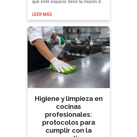
que este espacio tiene la misión de
albergar todas las mercancías
LEER MÁS
necesarias para el funcionamiento
del negocio, por lo que su orden se
convierte en un requisito
indispensable. Porque no todos los
alimentos caducan a la vez, ni
requieren …
Higiene y limpieza en
cocinas
profesionales:
protocolos para
cumplir con la