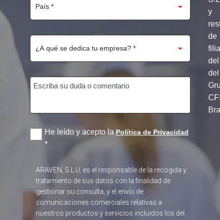
y
res
de
fili
del
del
Gr
CF
Br
He leído y acepto la
Política de Privacidad
*
ARAVEN, S.L.U. es el responsable de la recogida y
tratamiento de sus datos con la finalidad de
gestionar su consulta, y el envío de
comunicaciones comerciales relativas a
nuestros productos y servicios incluidos los del