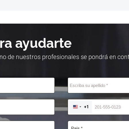
ra ayudarte
no de nuestros profesionales se pondrá en cont
+1
UNITED
STATES
+1