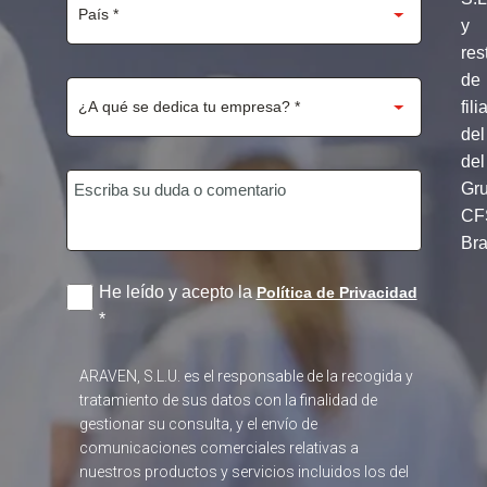
y
res
de
fili
del
del
Gr
CF
Br
He leído y acepto la
Política de Privacidad
*
ARAVEN, S.L.U. es el responsable de la recogida y
tratamiento de sus datos con la finalidad de
gestionar su consulta, y el envío de
comunicaciones comerciales relativas a
nuestros productos y servicios incluidos los del