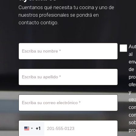
Cuentanos qué necesita tu cocina y uno de
nuestros profesionales se pondrá en
contacto contigo.
Aut
al
env
de
pr
ofe
y
otr
co
com
so
+1
pro
UNITED