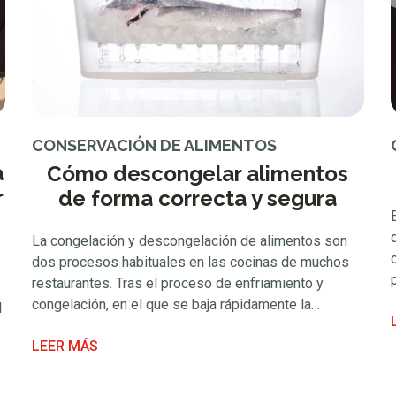
CONSERVACIÓN DE ALIMENTOS
a
Cómo descongelar alimentos
r
de forma correcta y segura
La congelación y descongelación de alimentos son
dos procesos habituales en las cocinas de muchos
restaurantes. Tras el proceso de enfriamiento y
congelación, en el que se baja rápidamente la
l
temperatura de un alimento para conservarlo en frío,
LEER MÁS
llega el momento de descongelarlo. Los dos son
procesos importantes sobre los que debemos seguir
s
unas recomendaciones básicas …