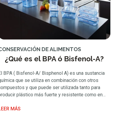
CONSERVACIÓN DE ALIMENTOS
¿Qué es el BPA ó Bisfenol-A?
El BPA ( Bisfenol-A/ Bisphenol A) es una sustancia
química que se utiliza en combinación con otros
compuestos y que puede ser utilizada tanto para
producir plástico más fuerte y resistente como en
revestimiento interior de productos enlatados para
LEER MÁS
evitar que se rompan o se corroan. Principalmente, el
BPA se utiliza en policarbonato, aportando
transparencia …