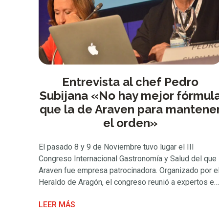
Entrevista al chef Pedro
Subijana «No hay mejor fórmul
que la de Araven para mantene
el orden»
El pasado 8 y 9 de Noviembre tuvo lugar el III
Congreso Internacional Gastronomía y Salud del que
Araven fue empresa patrocinadora. Organizado por e
Heraldo de Aragón, el congreso reunió a expertos en
la materia con el objetivo de disfrutar de la
LEER MÁS
gastronomía de forma saludable. Entre las diferente
ponencias y demostraciones de cocina …