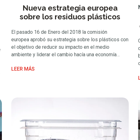
Nueva estrategia europea
sobre los residuos plásticos
El pasado 16 de Enero del 2018 la comisión
europea aprobó su estrategia sobre los plásticos con
el objetivo de reducir su impacto en el medio
e
ambiente y liderar el cambio hacía una economía
circular basada en la reutilización y el reciclaje que
LEER MÁS
genere nuevas oportunidades de inversión y empleo.
En virtud de los nuevos planes, todos …