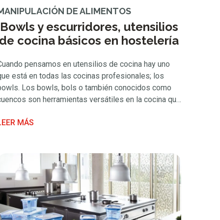
MANIPULACIÓN DE ALIMENTOS
Bowls y escurridores, utensilios
de cocina básicos en hostelería
Cuando pensamos en utensilios de cocina hay uno
que está en todas las cocinas profesionales; los
bowls. Los bowls, bols o también conocidos como
cuencos son herramientas versátiles en la cocina que
nos ayudan a manipular y preparar los alimentos. Se
LEER MÁS
pueden encontrar en varios tamaños y capacidades
fabricados en materiales como acero inoxidable y
plástico preferentemente dada …