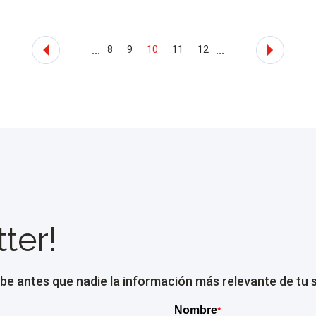
...
...
8
9
10
11
12
ter!
be antes que nadie la información más relevante de tu 
Nombre
*