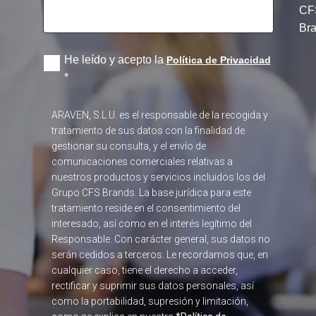
CF
Br
He leído y acepto la
Política de Privacidad
*
ARAVEN, S.L.U. es el responsable de la recogida y
tratamiento de sus datos con la finalidad de
gestionar su consulta, y el envío de
comunicaciones comerciales relativas a
nuestros productos y servicios incluidos los del
Grupo CFS Brands. La base jurídica para este
tratamiento reside en el consentimiento del
interesado, así como en el interés legítimo del
Responsable. Con carácter general, sus datos no
serán cedidos a terceros. Le recordamos que, en
cualquier caso, tiene el derecho a acceder,
rectificar y suprimir sus datos personales, así
como la portabilidad, supresión y limitación,