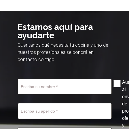
Estamos aquí para
ayudarte
Cuentanos qué necesita tu cocina y uno de
nuestros profesionales se pondrá en
contacto contigo.
Aut
al
env
de
pr
ofe
y