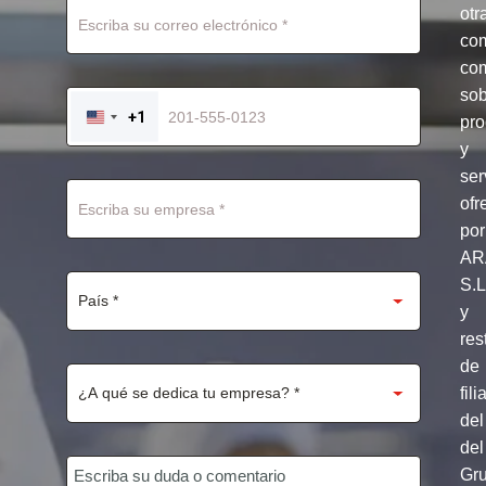
otr
co
com
so
+1
pro
UNITED
STATES
y
+1
ser
ofr
por
AR
S.
y
res
de
fili
del
del
Gr