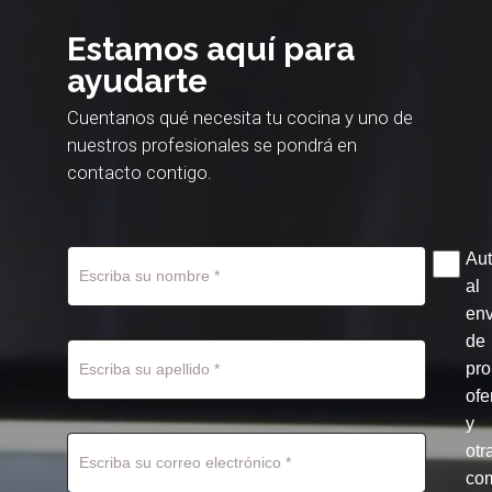
Estamos aquí para
ayudarte
Cuentanos qué necesita tu cocina y uno de
nuestros profesionales se pondrá en
contacto contigo.
Aut
al
env
de
pr
ofe
y
otr
co