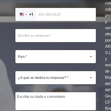
com
so
+1
pro
UNITED
STATES
y
+1
ser
ofr
por
AR
S.
y
res
de
fili
del
del
Gr
CF
Br